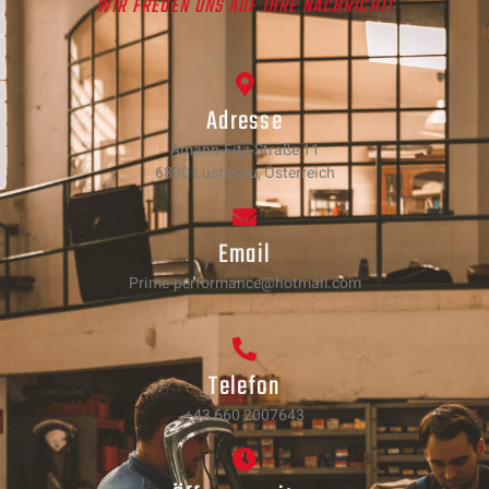
WIR FREUEN UNS AUF IHRE NACHRICHT!
Adresse
Amann-Fitz-Straße 11
6890 Lustenau, Österreich
Email
Prime-performance@hotmail.com
Telefon
+43 660 2007643