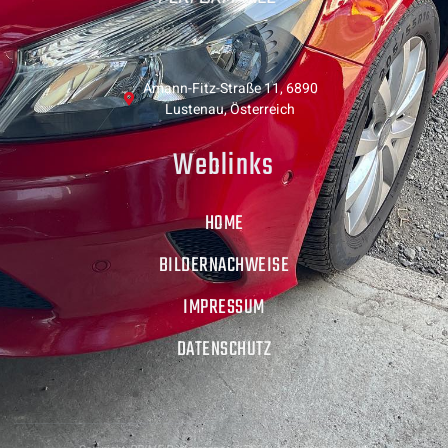
Amann-Fitz-Straße 11, 6890
Lustenau, Österreich
Weblinks
HOME
BILDERNACHWEISE
IMPRESSUM
DATENSCHUTZ