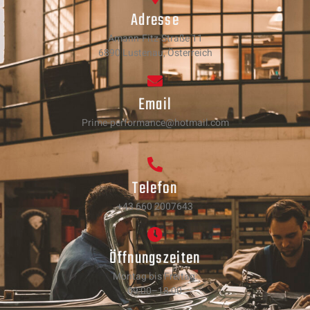
Adresse
Amann-Fitz-Straße 11
6890 Lustenau, Österreich
Email
Prime-performance@hotmail.com
Telefon
+43 660 2007643
Öffnungszeiten
Montag bis Freitag:
09:00–18:00